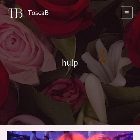
Skip
ToscaB
to
content
hulp