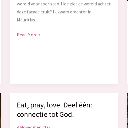
wereld voor toeristen. Hoe ziet de wereld achter
deze facade eruit? Ik kwam erachter in
Mauritius.
Mauritius
Read More »
–
De
werkelijkheid
achter
het
bureaubladplaatje
Eat, pray, love. Deel één:
connectie tot God.
4 November 2023