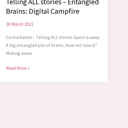
Telling ALL stories – Entangled
Brains: Digital Campfire
30 March 2021
Conturbative – Telling ALL stories Space is wavy.
A big entangled pile of brains. How not lose it?
Making sense
Telling
Read More »
ALL
stories
–
Entangled
Brains:
Digital
Campfire