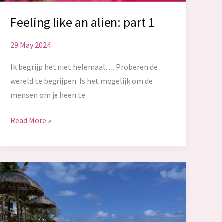
Feeling like an alien: part 1
29 May 2024
Ik begrijp het niet helemaal…. Proberen de
wereld te begrijpen. Is het mogelijk om de
mensen om je heen te
Feeling
Read More »
like
an
alien:
part
1