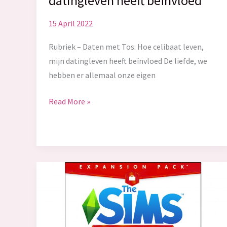
datingleven heeft beïnvloed
15 April 2022
Rubriek – Daten met Tos: Hoe celibaat leven,
mijn datingleven heeft beïnvloed De liefde, we
hebben er allemaal onze eigen
Hoe
Read More »
een
celibaat
leven,
mijn
datingleven
heeft
beïnvloed