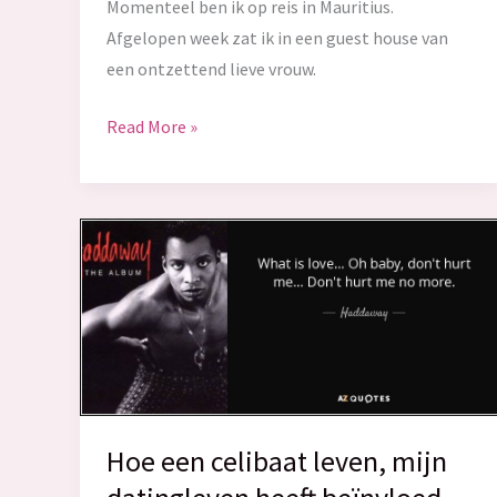
Momenteel ben ik op reis in Mauritius.
Afgelopen week zat ik in een guest house van
een ontzettend lieve vrouw.
Waarom
Read More »
‘moeder’
de
best
betaalde
baan
op
aarde
moet
zijn
Hoe een celibaat leven, mijn