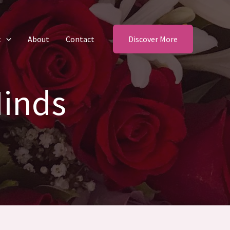
t
About
Contact
Discover More
Minds