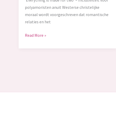
‘Everything is made for two’ – Inclusiviteit voor
polyamoristen anuit Westerse christelijke
moraal wordt voorgeschreven dat romantische
relaties en het
‘Everything
Read More »
is
made
for
two’
–
inclusiviteit
voor
polyamoristen