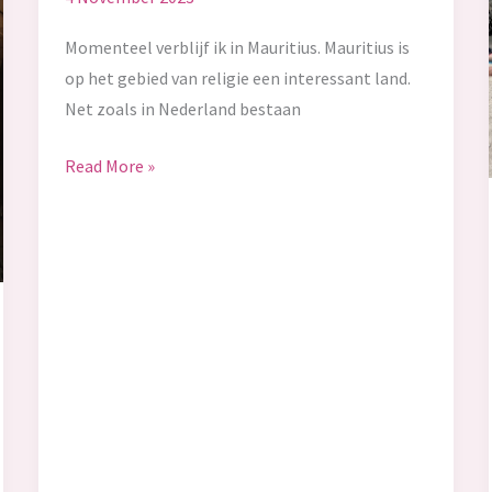
Momenteel verblijf ik in Mauritius. Mauritius is
op het gebied van religie een interessant land.
Net zoals in Nederland bestaan
Eat,
Read More »
pray,
love.
Deel
één:
connectie
tot
God.