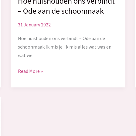
Hoe huishouden ons verbindt
– Ode aan de schoonmaak
31 January 2022
Hoe huishouden ons verbindt – Ode aan de
schoonmaak Ik mis je. Ik mis alles wat was en
wat we
Hoe
Read More »
huishouden
ons
verbindt
–
Ode
aan
de