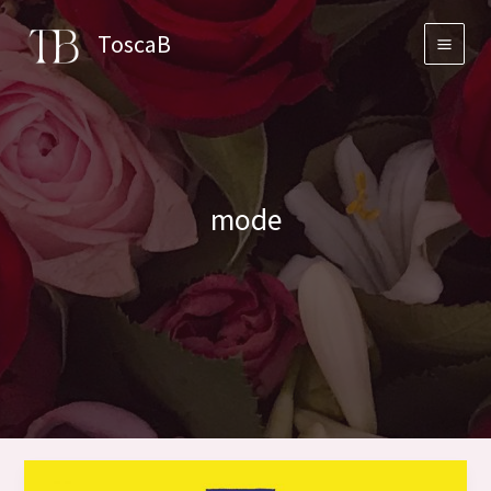
Skip
ToscaB
to
content
mode