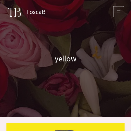
Skip
ToscaB
to
content
yellow