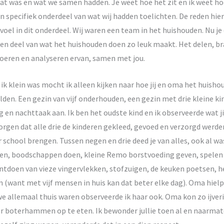
wat was en wat we samen hadden. Je weet hoe het zit en ik weet hoe
én specifiek onderdeel van wat wij hadden toelichten. De reden hierv
 voel in dit onderdeel. Wij waren een team in het huishouden. Nu je
een deel van wat het huishouden doen zo leuk maakt. Het delen, b
voeren en analyseren ervan, samen met jou.
ik klein was mocht ik alleen kijken naar hoe jij en oma het huisho
lden. Een gezin van vijf onderhouden, een gezin met drie kleine ki
g en nachttaak aan. Ik ben het oudste kind en ik observeerde wat jij
rgen dat alle drie de kinderen gekleed, gevoed en verzorgd werden
 school brengen. Tussen negen en drie deed je van alles, ook al was
doen, boodschappen doen, kleine Remo borstvoeding geven, spele
ntdoen van vieze vingervlekken, stofzuigen, de keuken poetsen, he
want met vijf mensen in huis kan dat beter elke dag). Oma hielp 
e allemaal thuis waren observeerde ik haar ook. Oma kon zo ijver
ar boterhammen op te eten. Ik bewonder jullie toen al en naarmat