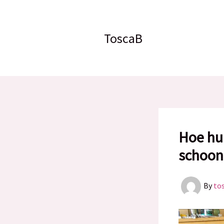
Skip
to
content
ToscaB
Hoe hu
schoo
By
to