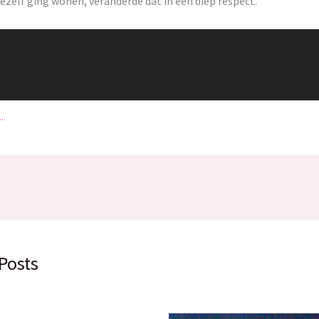
zelf ging wonen, veranderde dat in een diep respect.
..
Posts
00