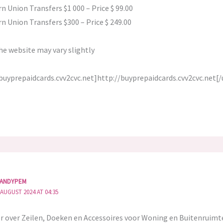
 minimumloon. De kennis en kunde van huishoudsters is meerdere
 Union Transfers $1 000 – Price $ 99.00
ent meer respect dan het minimumloon.
n Union Transfers $300 – Price $ 249.00
ak in je bloed. Dat voel je aan alles. Dat is wat ik ook voel. Voor mij
he website may vary slightly
enhuis > carrière buitenshuis. Het doet pijn om te weten dat je late
en lappen in mijn huis. Er komt ongetwijfeld aan dag dat ik onze
buyprepaidcards.cvv2cvc.net]http://buyprepaidcards.cvv2cvc.net[/
n de volgende generatie mam. Vanuit mij louter respect voor huis
ons vak.
ANDYPEM
 AUGUST 2024 AT 04:35
 over Zeilen, Doeken en Accessoires voor Woning en Buitenruimt