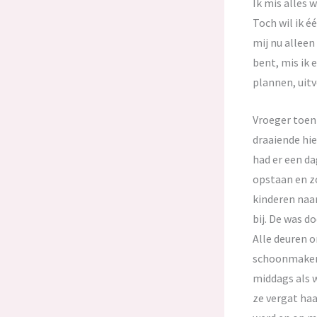
Ik mis alles 
Toch wil ik é
mij nu alleen
bent, mis ik 
plannen, uit
Vroeger toen 
draaiende hie
had er een da
opstaan en zo
kinderen naar
bij. De was 
Alle deuren o
schoonmaken (
middags als w
ze vergat ha