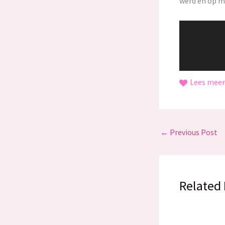
werd en op me
Video
Player
Lees meer.
←
Previous Post
Related 
00:00