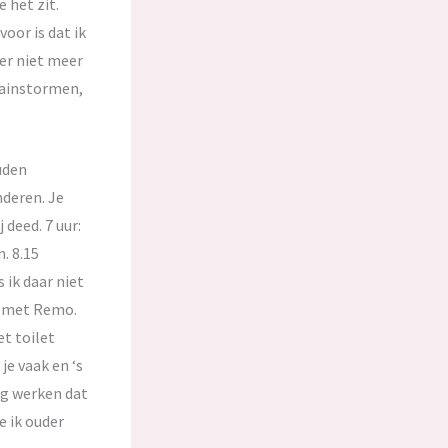
 het zit.
oor is dat ik
 er niet meer
rainstormen,
uden
nderen. Je
 deed. 7 uur:
. 8.15
 ik daar niet
n met Remo.
t toilet
je vaak en ‘s
ig werken dat
e ik ouder